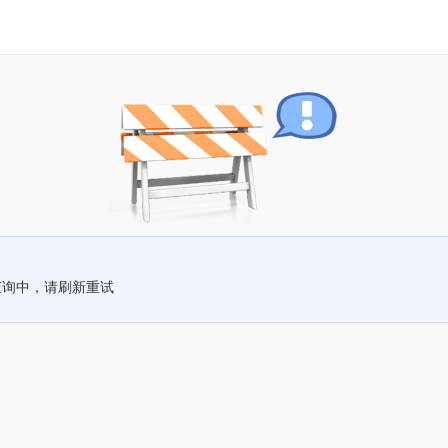
查询中，请刷新重试